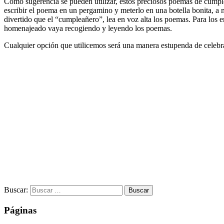
Como sugerencia se pueden utilizar, estos preciosos poemas de cumple
escribir el poema en un pergamino y meterlo en una botella bonita, a 
divertido que el “cumpleañero”, lea en voz alta los poemas. Para los en
homenajeado vaya recogiendo y leyendo los poemas.
Cualquier opción que utilicemos será una manera estupenda de celebra
Buscar:
Páginas