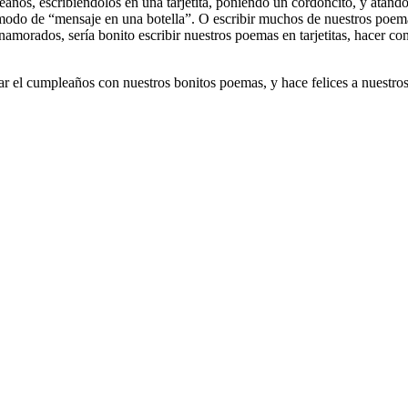
años, escribiéndolos en una tarjetita, poniendo un cordoncito, y atánd
modo de “mensaje en una botella”. O escribir muchos de nuestros poemas
amorados, sería bonito escribir nuestros poemas en tarjetitas, hacer con
r el cumpleaños con nuestros bonitos poemas, y hace felices a nuestros