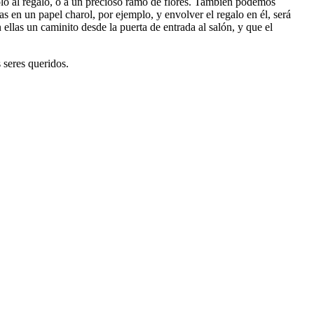
olo al regalo, o a un precioso ramo de flores. También podemos
 en un papel charol, por ejemplo, y envolver el regalo en él, será
 ellas un caminito desde la puerta de entrada al salón, y que el
 seres queridos.