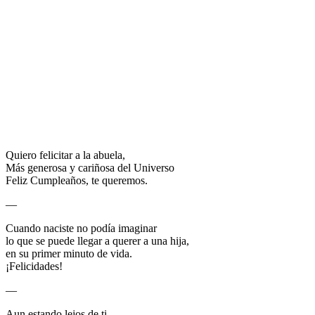
Quiero felicitar a la abuela,
Más generosa y cariñosa del Universo
Feliz Cumpleaños, te queremos.
—
Cuando naciste no podía imaginar
lo que se puede llegar a querer a una hija,
en su primer minuto de vida.
¡Felicidades!
—
Aun estando lejos de ti,