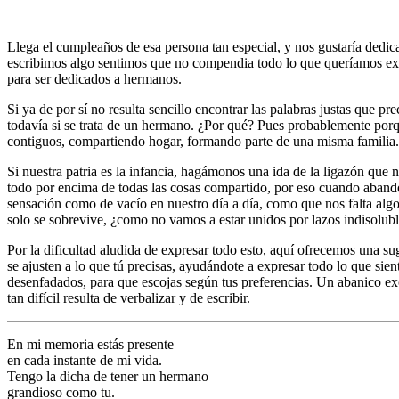
Llega el cumpleaños de esa persona tan especial, y nos gustaría dedic
escribimos algo sentimos que no compendia todo lo que queríamos exp
para ser dedicados a hermanos.
Si ya de por sí no resulta sencillo encontrar las palabras justas que 
todavía si se trata de un hermano. ¿Por qué? Pues probablemente porq
contiguos, compartiendo hogar, formando parte de una misma familia.
Si nuestra patria es la infancia, hagámonos una ida de la ligazón qu
todo por encima de todas las cosas compartido, por eso cuando abando
sensación como de vacío en nuestro día a día, como que nos falta algo y
solo se sobrevive, ¿como no vamos a estar unidos por lazos indisolu
Por la dificultad aludida de expresar todo esto, aquí ofrecemos una s
se ajusten a lo que tú precisas, ayudándote a expresar todo lo que si
desenfadados, para que escojas según tus preferencias. Un abanico exc
tan difícil resulta de verbalizar y de escribir.
En mi memoria estás presente
en cada instante de mi vida.
Tengo la dicha de tener un hermano
grandioso como tu.