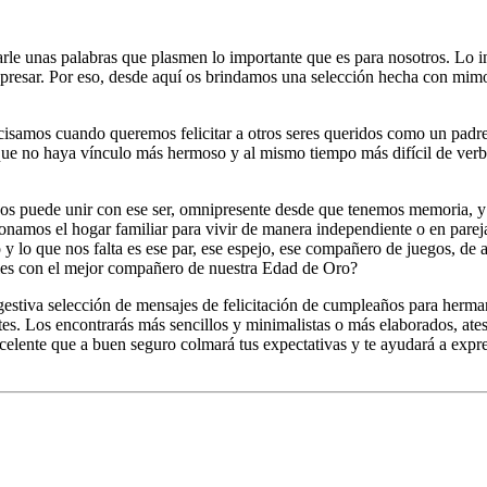
arle unas palabras que plasmen lo importante que es para nosotros. Lo i
resar. Por eso, desde aquí os brindamos una selección hecha con mimo 
precisamos cuando queremos felicitar a otros seres queridos como un pad
ue no haya vínculo más hermoso y al mismo tiempo más difícil de verba
e nos puede unir con ese ser, omnipresente desde que tenemos memoria, 
namos el hogar familiar para vivir de manera independiente o en parej
 lo que nos falta es ese par, ese espejo, ese compañero de juegos, de av
bles con el mejor compañero de nuestra Edad de Oro?
ugestiva selección de mensajes de felicitación de cumpleaños para herma
entes. Los encontrarás más sencillos y minimalistas o más elaborados, a
elente que a buen seguro colmará tus expectativas y te ayudará a expre