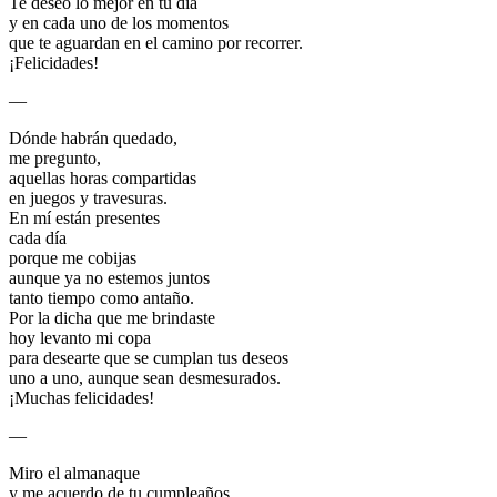
Te deseo lo mejor en tu día
y en cada uno de los momentos
que te aguardan en el camino por recorrer.
¡Felicidades!
—
Dónde habrán quedado,
me pregunto,
aquellas horas compartidas
en juegos y travesuras.
En mí están presentes
cada día
porque me cobijas
aunque ya no estemos juntos
tanto tiempo como antaño.
Por la dicha que me brindaste
hoy levanto mi copa
para desearte que se cumplan tus deseos
uno a uno, aunque sean desmesurados.
¡Muchas felicidades!
—
Miro el almanaque
y me acuerdo de tu cumpleaños,