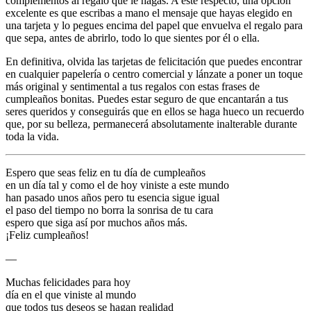
complementos al regalo que le hagas. A este respecto, una opción
excelente es que escribas a mano el mensaje que hayas elegido en
una tarjeta y lo pegues encima del papel que envuelva el regalo para
que sepa, antes de abrirlo, todo lo que sientes por él o ella.
En definitiva, olvida las tarjetas de felicitación que puedes encontrar
en cualquier papelería o centro comercial y lánzate a poner un toque
más original y sentimental a tus regalos con estas frases de
cumpleaños bonitas. Puedes estar seguro de que encantarán a tus
seres queridos y conseguirás que en ellos se haga hueco un recuerdo
que, por su belleza, permanecerá absolutamente inalterable durante
toda la vida.
Espero que seas feliz en tu día de cumpleaños
en un día tal y como el de hoy viniste a este mundo
han pasado unos años pero tu esencia sigue igual
el paso del tiempo no borra la sonrisa de tu cara
espero que siga así por muchos años más.
¡Feliz cumpleaños!
—
Muchas felicidades para hoy
día en el que viniste al mundo
que todos tus deseos se hagan realidad