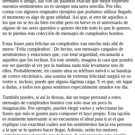
hermano o amigo, dar con las palabras exactas que mejor expresen
nuestros sentimientos no es siempre una tarea sencilla. Por ello,
contar con algunos originales ejemplos que podamos utilizar llegado
el momento es algo de gran utilidad. Así que, si eres de aquellos a
los que no se les da bien escribir pero en breve es el aniversario de
alguno de tus seres queridos y quieres decirle todo lo que le quieres,
no te pierdas esta colección de mensajes de cumpleaños bonitos.
Estas frases para felicitar un cumpleaños van mucho más allá de
meros ‘Feliz cumpleaños’. De hecho, son mensajes cargados de
sentimientos y emociones que, con total seguridad, encantarán a
aquellos que los reciban. En este sentido, imagina la cara que pondrá
ese ser querido al ver por la mañana nada más levantarse uno de
ellos. Probablemente, en cuanto abra su teléfono móvil o su bandeja
de correo electrónico, una sonrisa de extrema felicidad surgirá en su
rostro e, incluso, puede que alguna lágrima caiga. Y es que, sin lugar
a dudas, a todos nos gusta sentirnos especialmente amados ese día.
También puedes, si así lo deseas, dar un toque personal a estos
mensajes de cumpleaños bonitos con solo usar un poco tu
imaginación. Por ejemplo, puedes elegir varios y seleccionar las
frases que más te gusten para componer el tuyo propio. Esta opción
es realmente interesante si no encuentras el ideal para ti ni el que
explique con exactitud cuáles son tus sentimientos hacia esa persona
a la que se lo quieres hacer llegar. Además, serán los mejores