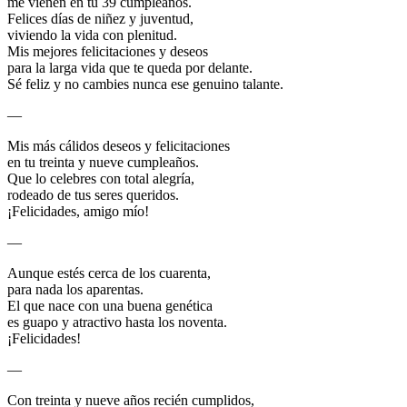
me vienen en tu 39 cumpleaños.
Felices días de niñez y juventud,
viviendo la vida con plenitud.
Mis mejores felicitaciones y deseos
para la larga vida que te queda por delante.
Sé feliz y no cambies nunca ese genuino talante.
—
Mis más cálidos deseos y felicitaciones
en tu treinta y nueve cumpleaños.
Que lo celebres con total alegría,
rodeado de tus seres queridos.
¡Felicidades, amigo mío!
—
Aunque estés cerca de los cuarenta,
para nada los aparentas.
El que nace con una buena genética
es guapo y atractivo hasta los noventa.
¡Felicidades!
—
Con treinta y nueve años recién cumplidos,