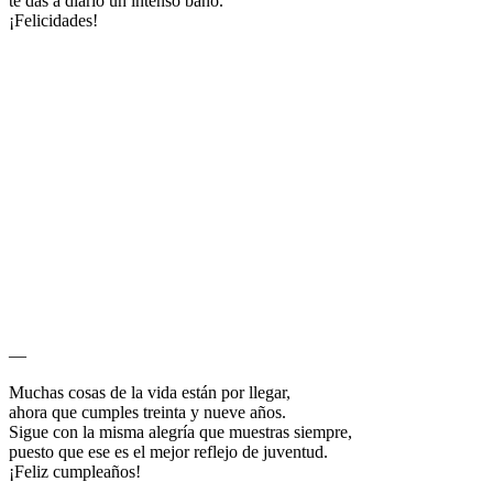
te das a diario un intenso baño.
¡Felicidades!
—
Muchas cosas de la vida están por llegar,
ahora que cumples treinta y nueve años.
Sigue con la misma alegría que muestras siempre,
puesto que ese es el mejor reflejo de juventud.
¡Feliz cumpleaños!