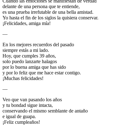
Cuando las emociones se manifiestan de verdad
delante de una persona que te entiende,
es una prueba irrefutable de una bella amistad.
Yo hasta el fin de los siglos la quisiera conservar.
¡Felicidades, amiga mía!
—
En los mejores recuerdos del pasado
siempre estás a mi lado.
Hoy, que cumples 39 años,
solo puedo lanzarte halagos
por lo buena amiga que has sido
y por lo feliz que me hace estar contigo.
¡Muchas felicidades!
—
Veo que van pasando los años
y tu bondad sigue intacta,
conservando el mismo semblante de antaño
e igual de guapa.
¡Feliz cumpleaños!