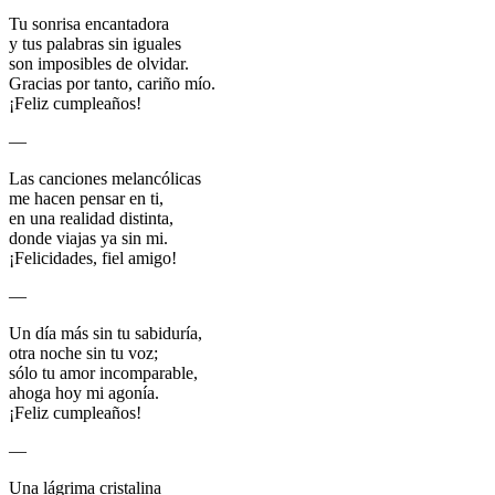
Tu sonrisa encantadora
y tus palabras sin iguales
son imposibles de olvidar.
Gracias por tanto, cariño mío.
¡Feliz cumpleaños!
—
Las canciones melancólicas
me hacen pensar en ti,
en una realidad distinta,
donde viajas ya sin mi.
¡Felicidades, fiel amigo!
—
Un día más sin tu sabiduría,
otra noche sin tu voz;
sólo tu amor incomparable,
ahoga hoy mi agonía.
¡Feliz cumpleaños!
—
Una lágrima cristalina