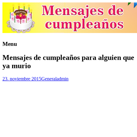
Menu
Mensajes de cumpleaños para alguien que
ya murio
23. noviembre 2015
General
admin