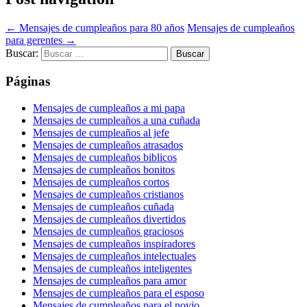
←
Mensajes de cumpleaños para 80 años
Mensajes de cumpleaños
para gerentes
→
Buscar:
Páginas
Mensajes de cumpleaños a mi papa
Mensajes de cumpleaños a una cuñada
Mensajes de cumpleaños al jefe
Mensajes de cumpleaños atrasados
Mensajes de cumpleaños biblicos
Mensajes de cumpleaños bonitos
Mensajes de cumpleaños cortos
Mensajes de cumpleaños cristianos
Mensajes de cumpleaños cuñada
Mensajes de cumpleaños divertidos
Mensajes de cumpleaños graciosos
Mensajes de cumpleaños inspiradores
Mensajes de cumpleaños intelectuales
Mensajes de cumpleaños inteligentes
Mensajes de cumpleaños para amor
Mensajes de cumpleaños para el esposo
Mensajes de cumpleaños para el novio