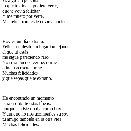
Es algo tan personal
lo que te diría si pudiera verte,
que te voy a felicitar.
Y me muero por verte.
Mis felicitaciones te envío al cielo.
—
Hoy es un día extraño.
Felicitarte desde un lugar tan lejano
al que tú estás
me sigue pareciendo raro.
No sé si puedes verme, oírme
o incluso escucharme.
Muchas felicidades
y que sepas que te extraño.
—
He encontrado un momento
para escribirte estas líneas,
porque naciste un día como hoy.
Y aunque no nos acompañes ya soy
tu amigo también en la otra vida.
Muchas felicidades.