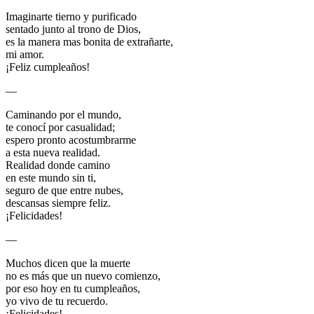
Imaginarte tierno y purificado
sentado junto al trono de Dios,
es la manera mas bonita de extrañarte,
mi amor.
¡Feliz cumpleaños!
—
Caminando por el mundo,
te conocí por casualidad;
espero pronto acostumbrarme
a esta nueva realidad.
Realidad donde camino
en este mundo sin ti,
seguro de que entre nubes,
descansas siempre feliz.
¡Felicidades!
—
Muchos dicen que la muerte
no es más que un nuevo comienzo,
por eso hoy en tu cumpleaños,
yo vivo de tu recuerdo.
¡Felicidades!