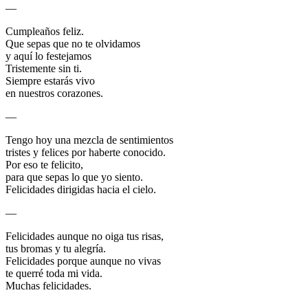
—
Cumpleaños feliz.
Que sepas que no te olvidamos
y aquí lo festejamos
Tristemente sin ti.
Siempre estarás vivo
en nuestros corazones.
—
Tengo hoy una mezcla de sentimientos
tristes y felices por haberte conocido.
Por eso te felicito,
para que sepas lo que yo siento.
Felicidades dirigidas hacia el cielo.
—
Felicidades aunque no oiga tus risas,
tus bromas y tu alegría.
Felicidades porque aunque no vivas
te querré toda mi vida.
Muchas felicidades.