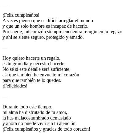
—
¡Feliz cumpleaños!
A veces pienso que es difícil arreglar el mundo
y que un solo hombre es incapaz de hacerlo.
Por suerte, mi corazón siempre encuentra refugio en tu regazo
y ahí se siente seguro, protegido y amado.
—
Hoy quiero hacerte un regalo,
es tu gran día y necesito hacerlo.
No sé si este detalle será suficiente,
así que también he envuelto mi corazón
para que también te lo quedes.
¡Felicidades!
—
Durante todo este tiempo,
mi alma ha disfrutado de tu amor,
la has malacostumbrado demasiado
y ahora no puede vivir sin tu atención.
¡Feliz cumpleaños y gracias de todo corazón!