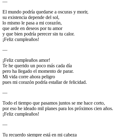
—
El mundo podría quedarse a oscuras y morir,
su existencia depende del sol,
lo mismo le pasa a mi corazón,
que arde en deseos por tu amor
y que bien podría perecer sin tu calor.
¡Feliz cumpleaños!
—
¡Feliz cumpleaños amor!
Te he querido un poco más cada día
pero ha llegado el momento de parar.
Mi vida corre ahora peligro
pues mi corazón podría estallar de felicidad.
—
Todo el tiempo que pasamos juntos se me hace corto,
por eso he ideado mil planes para los próximos cien años.
¡Feliz cumpleaños!
—
Tu recuerdo siempre está en mi cabeza