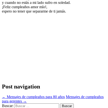
y cuando no estás a mi lado sufro en soledad.
¡Feliz cumpleaños amor mío!,
espero no tener que separarme de ti jamás.
Post navigation
←
Mensajes de cumpleaños para 80 años
Mensajes de cumpleaños
para gerentes
→
Buscar: