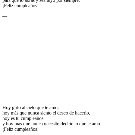
para que lo abras y sea tuyo por siempre.
¡Feliz cumpleaños!
—
Hoy grito al cielo que te amo,
hoy más que nunca siento el deseo de hacerlo,
hoy es tu cumpleaños
y hoy más que nunca necesito decirte lo que te amo.
¡Feliz cumpleaños!