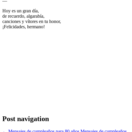
—
Hoy es un gran día,
de recuerdo, algarabía,
canciones y vítores en tu honor,
¡Felicidades, hermano!
Post navigation
←
Mensajes de cumpleaños para 80 años
Mensajes de cumpleaños