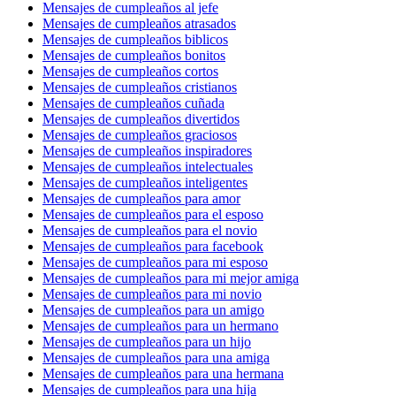
Mensajes de cumpleaños al jefe
Mensajes de cumpleaños atrasados
Mensajes de cumpleaños biblicos
Mensajes de cumpleaños bonitos
Mensajes de cumpleaños cortos
Mensajes de cumpleaños cristianos
Mensajes de cumpleaños cuñada
Mensajes de cumpleaños divertidos
Mensajes de cumpleaños graciosos
Mensajes de cumpleaños inspiradores
Mensajes de cumpleaños intelectuales
Mensajes de cumpleaños inteligentes
Mensajes de cumpleaños para amor
Mensajes de cumpleaños para el esposo
Mensajes de cumpleaños para el novio
Mensajes de cumpleaños para facebook
Mensajes de cumpleaños para mi esposo
Mensajes de cumpleaños para mi mejor amiga
Mensajes de cumpleaños para mi novio
Mensajes de cumpleaños para un amigo
Mensajes de cumpleaños para un hermano
Mensajes de cumpleaños para un hijo
Mensajes de cumpleaños para una amiga
Mensajes de cumpleaños para una hermana
Mensajes de cumpleaños para una hija