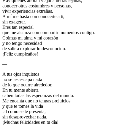
Hay quienes añoran viajar a tierras lejanas,
conocer otras costumbres y personas,
vivir experiencias extrañas.
A mí me basta con conocerte a ti,
sin exagerar.
Eres tan especial
que me alcanza con compartir momentos contigo.
Colmas mi alma y mi corazón
y no tengo necesidad
de salir a explorar lo desconocido.
¡Feliz cumpleaños!
—
A tus ojos inquietos
no se les escapa nada
de lo que ocurre alrededor.
En tu mente abierta
caben todas las esperanzas del mundo.
Me encanta que no tengas prejuicios
y que te tomes la vida
tal como se te presenta,
sin desaprovechar nada.
¡Muchas felicidades en tu día!
—