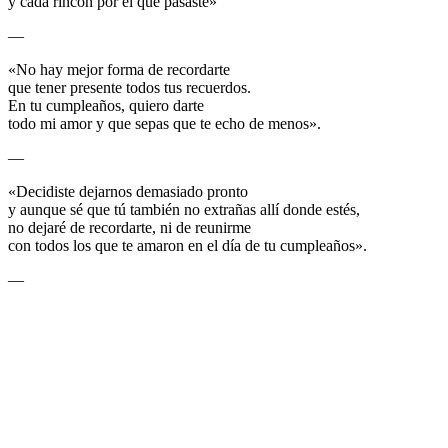
y cada rincón por el que pasaste»
—
«No hay mejor forma de recordarte
que tener presente todos tus recuerdos.
En tu cumpleaños, quiero darte
todo mi amor y que sepas que te echo de menos».
—
«Decidiste dejarnos demasiado pronto
y aunque sé que tú también no extrañas allí donde estés,
no dejaré de recordarte, ni de reunirme
con todos los que te amaron en el día de tu cumpleaños».
—